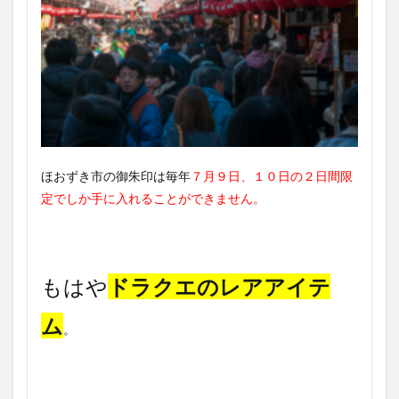
ほおずき市の御朱印は毎年
７月９日、１０日の２日間限
定でしか手に入れることができません。
もはや
ドラクエのレアアイテ
ム
。