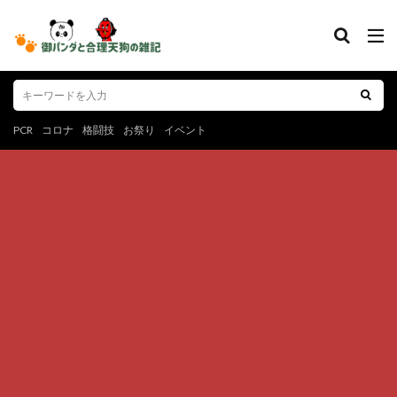
PCR
コロナ
格闘技
お祭り
イベント