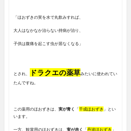
「ほおずきの実を水で丸飲みすれば、
大人はなかなか治らない持病が治り、
子供は腹痛を起こす虫が居なくなる」
ドラクエの
薬草
とされ、
みたいに使われてい
たんですね。
この薬用のほおずきは、
実が青く
「
千成ほおずき
」とい
います。
一方、観賞用のほおずきは、
実が赤く
「
丹波ほおずき
」