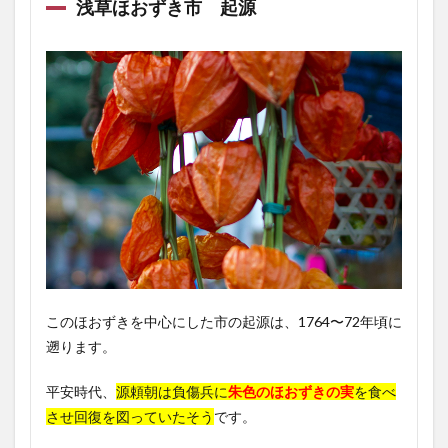
浅草ほおずき市 起源
このほおずきを中心にした市の起源は、1764〜72年頃に
遡ります。
平安時代、
源頼朝は負傷兵に
朱色のほおずきの実
を食べ
させ回復を図っていたそう
です。