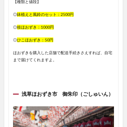
【種類と値段】
◎
鉢植えと風鈴のセット：2500円
◎
枝ほおずき：1000円
◎
ひこほおずき：50円
ほおずきを購入した店舗で配送手続きさえすれば、自宅
まで届けてくれますよ。
浅草ほおずき市 御朱印（ごしゅいん）