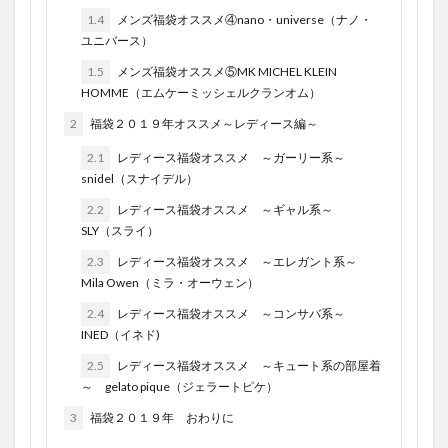
1.4
メンズ福袋オススメ④nano・universe（ナノ・
ユニバース）
1.5
メンズ福袋オススメ⑤MK MICHEL KLEIN
HOMME（エムケーミッシェルクランオム）
2
福袋２０１９年オススメ～レディース編～
2.1
レディース福袋オススメ ～ガーリー系～
snidel（スナイデル）
2.2
レディース福袋オススメ ～ギャル系～
SLY（スライ）
2.3
レディース福袋オススメ ～エレガント系～
Mila Owen（ミラ・オーウェン）
2.4
レディース福袋オススメ ～コンサバ系～
INED（イネド)
2.5
レディース福袋オススメ ～キュート系の部屋着
～ gelato pique（ジェラートピケ）
3
福袋２０１９年 おわりに