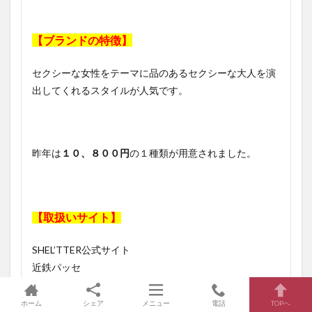
【ブランドの特徴】
セクシーな女性をテーマに品のあるセクシーな大人を演
出してくれるスタイルが人気です。
昨年は
１０、８００円
の１種類が用意されました。
【取扱いサイト】
SHEL’TTER公式サイト
近鉄パッセ
楽天市場
西武・そごうのeデパート
ホーム
シェア
メニュー
電話
TOPへ