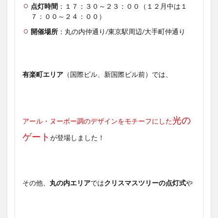
点灯時間
：１７：３０～２３：００（１２月中は１
７：００～２４：００）
開催場所
：丸の内仲通り/東京駅周辺/大手町仲通り
有楽町エリア
（国際ビル、新国際ビル前）では、
光の
アール・ヌーボー調のデザインをモチーフにした
ゲート
が登場しました！
その他、
丸の内エリア
では
クリスマスツリーの点灯式
や