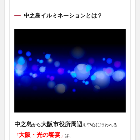
中之島イルミネーションとは？
中之島
大阪市役所周辺
から
を中心に行われる
大阪・光の饗宴
「
」
は、