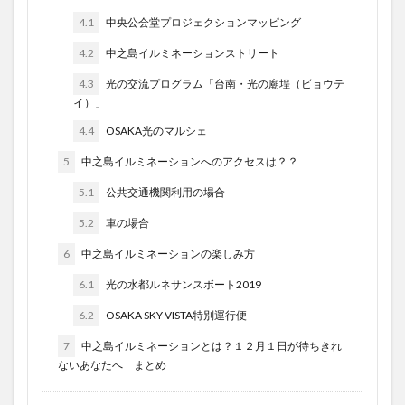
4.1
中央公会堂プロジェクションマッピング
4.2
中之島イルミネーションストリート
4.3
光の交流プログラム「台南・光の廟埕（ビョウテ
イ）」
4.4
OSAKA光のマルシェ
5
中之島イルミネーションへのアクセスは？？
5.1
公共交通機関利用の場合
5.2
車の場合
6
中之島イルミネーションの楽しみ方
6.1
光の水都ルネサンスボート2019
6.2
OSAKA SKY VISTA特別運行便
7
中之島イルミネーションとは？１２月１日が待ちきれ
ないあなたへ まとめ