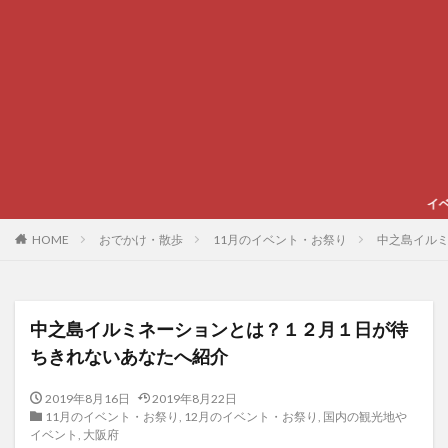
イベントやグルメ、スポー
HOME
おでかけ・散歩
11月のイベント・お祭り
中之島イル
中之島イルミネーションとは？１２月１日が待
ちきれないあなたへ紹介
2019年8月16日
2019年8月22日
11月のイベント・お祭り
,
12月のイベント・お祭り
,
国内の観光地や
イベント
,
大阪府