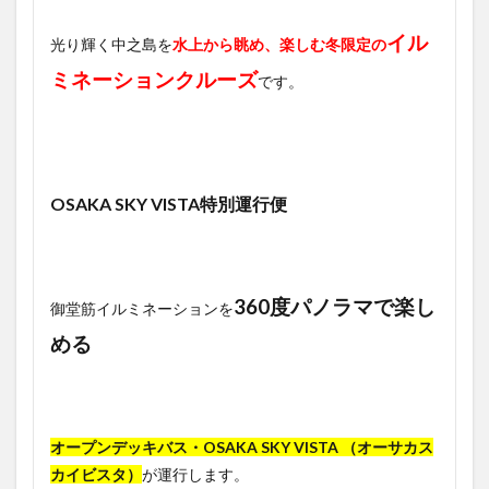
イル
光り輝く中之島を
水上から眺め、楽しむ冬限定の
ミネーションクルーズ
です。
OSAKA SKY VISTA特別運行便
360度パノラマで楽し
御堂筋イルミネーションを
める
オープンデッキバス・OSAKA SKY VISTA （オーサカス
カイビスタ）
が運行します。