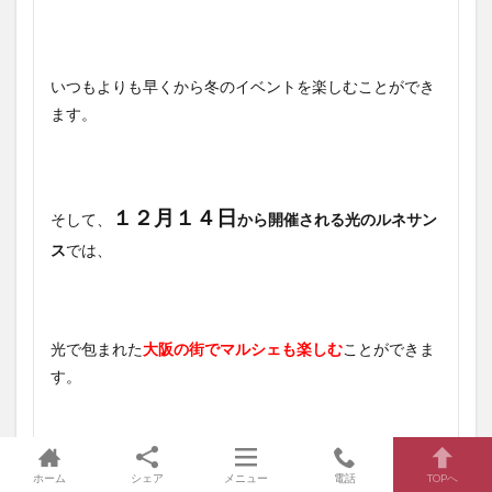
いつもよりも早くから冬のイベントを楽しむことができ
ます。
１２月１４日
そして、
から開催される光のルネサン
ス
では、
光で包まれた
大阪の街でマルシェも楽しむ
ことができま
す。
地元の人なら何度も訪れたくなること間違いなしです
ホーム
シェア
メニュー
電話
TOPへ