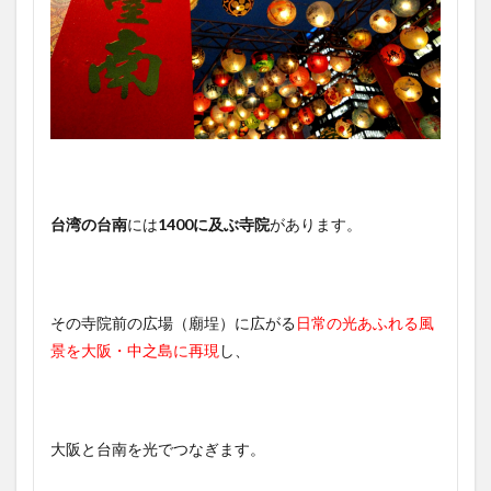
台湾の台南
には
1400に及ぶ寺院
があります。
その寺院前の広場（廟埕）に広がる
日常の光あふれる風
景を大阪・中之島に再現
し、
大阪と台南を光でつなぎます。