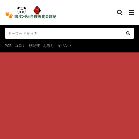
PCR
コロナ
格闘技
お祭り
イベント