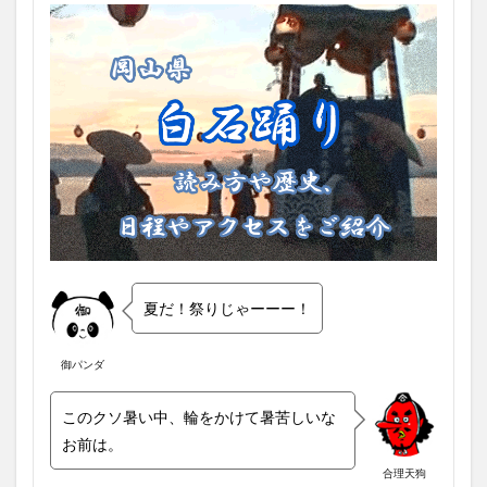
夏だ！祭りじゃーーー！
御パンダ
このクソ暑い中、輪をかけて暑苦しいな
お前は。
合理天狗