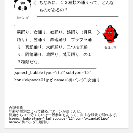
ちなみに、１３種類の踊りって、どんな
ものがあるの？
御パンダ
男踊り、女踊り、奴踊り、娘踊り（月見
踊り）、笠踊り、鉄砲踊り、ブラブラ踊
り、真影踊り、大師踊り、二つ拍子踊
合理天狗
り、阿亀踊り、扇踊り、梵天踊り、の１
３種類だな。
[speech_bubble type=”rtail” subtype=”L2″
icon=”okpanda01.jpg” name=”御パンダ”]女踊り…
合理天狗
年齢や性別によって踊るパターンが違うんだ。
開始から３０分くらいは一般参加もあって、自由な服装で踊れるぞ。
[speech_bubble type=”rtail” subtype=”L2″ icon=”okpanda01.jpg”
name=”御パンダ”]娘踊り…