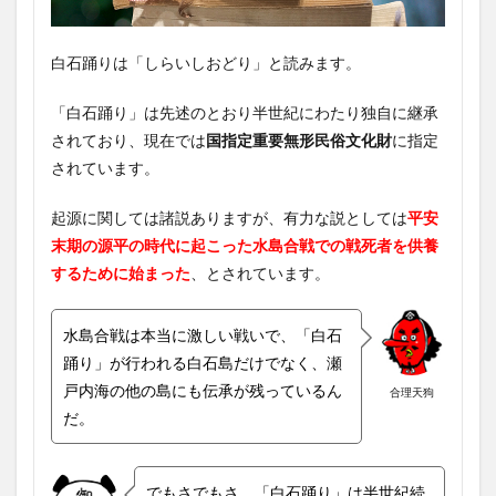
白石踊りは「しらいしおどり」と読みます。
「白石踊り」は先述のとおり半世紀にわたり独自に継承
されており、現在では
国指定重要無形民俗文化財
に指定
されています。
起源に関しては諸説ありますが、有力な説としては
平安
末期の源平の時代に起こった水島合戦での戦死者を供養
するために始まった
、とされています。
水島合戦は本当に激しい戦いで、「白石
踊り」が行われる白石島だけでなく、瀬
戸内海の他の島にも伝承が残っているん
合理天狗
だ。
でもさでもさ、「白石踊り」は半世紀続