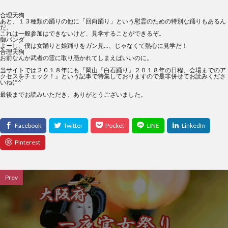
合理天狗
あと、１３種類の踊りの他に「回向踊り」という慰霊のための特別な踊りもあるん
だ。
これは一般参加はできないけど、見学することができるぞ。
御パンダ
よーし、僕は女踊りと娘踊りをガン見…、じゃなくて熱心に見学だ！
合理天狗
お前なんか武者の霊に取り憑かれてしまえばいいのに。
当サイトでは２０１８年にも『
岡山『白石踊り』２０１８年の日程、会場までのア
クセスをチェック！
』という記事で特集しておりますので是非併せてお読みくださ
いね(^^
最後までお読みいただき、ありがとうございました。
Prev