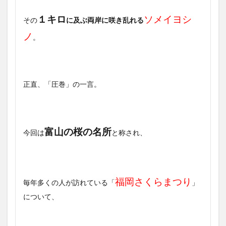
１キロ
ソメイヨシ
その
に及ぶ両岸に咲き乱れる
ノ
。
正直、「圧巻」の一言。
富山の桜の名所
今回は
と称され、
福岡さくらまつり
毎年多くの人が訪れている「
」
について、