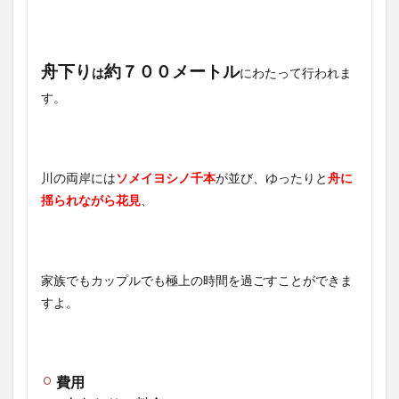
舟下り
約７００メートル
は
にわたって行われま
す。
川の両岸には
ソメイヨシノ千本
が並び、ゆったりと
舟に
揺られながら花見
、
家族でもカップルでも極上の時間を過ごすことができま
すよ。
費用