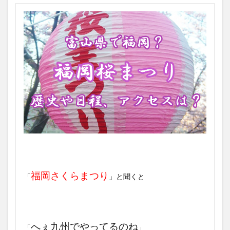
福岡さくらまつり
「
」と聞くと
へぇ九州でやってるのね
「
」