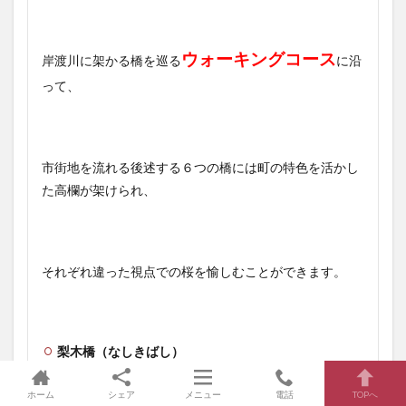
ウォーキングコース
岸渡川に架かる橋を巡る
に沿
って、
市街地を流れる後述する６つの橋には町の特色を活かし
た高欄が架けられ、
それぞれ違った視点での桜を愉しむことができます。
梨木橋（なしきばし）
唐俣橋（とうまたはし）
ホーム
シェア
メニュー
電話
TOPへ