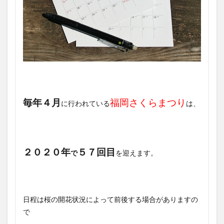
毎年４月
福岡さくらまつり
に行われている
は、
２０２０年
５７回目
で
を迎えます。
日程は桜の開花状況によって前後する場合がありますの
で