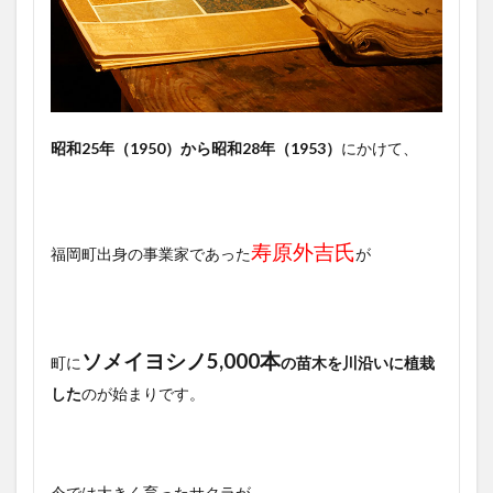
昭和25年（1950）から昭和28年（1953）
にかけて、
寿原外吉氏
福岡町出身の事業家であった
が
ソメイヨシノ5,000本
町に
の苗木を川沿いに植栽
した
のが始まりです。
今では大きく育ったサクラが、