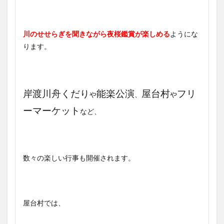
川のせせらぎを聞きながら夜桜鑑賞が楽しめる
ようにな
ります。
岸渡川舟くだり
能楽公演
屋台村
フリ
や
、
や
ーマーケット
など、
数々の楽しい行事も開催されます。
屋台村では、