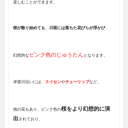
楽しむことができます。
桜が散り始めても
、
川面には落ちた花びらが浮かび
、
ピンク色のじゅうたん
幻想的な
となります。
岸渡川沿いには、
スイセン
や
チューリップ
など、
桜をより幻想的に演
他の花もあり、ピンク色の
出
されており、