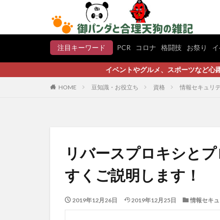
注目キーワード
PCR
コロナ
格闘技
お祭り
イ
イベントやグルメ、スポーツなど心躍るエンタメ情報
HOME
豆知識・お役立ち
資格
情報セキュリ
リバースプロキシとプ
すくご説明します！
2019年12月26日
2019年12月25日
情報セキュ