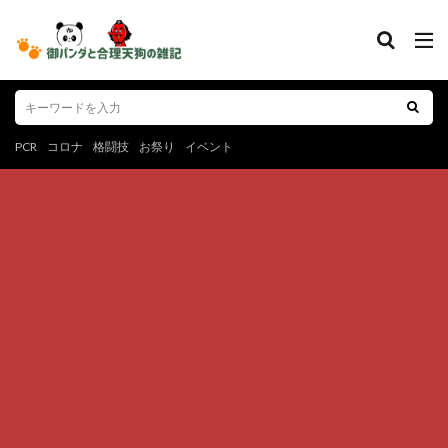
PCR
コロナ
格闘技
お祭り
イベント