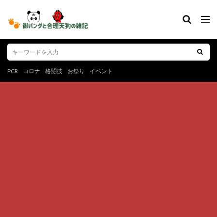
PCR
コロナ
格闘技
お祭り
イベント