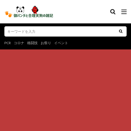
PCR
コロナ
格闘技
お祭り
イベント