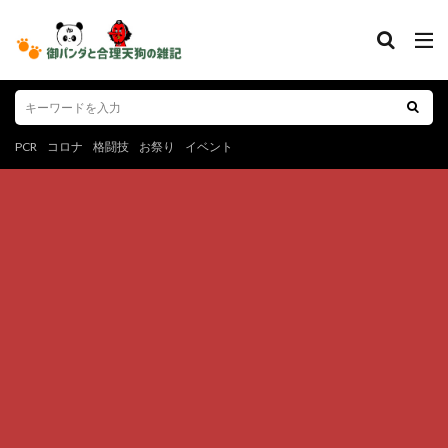
PCR
コロナ
格闘技
お祭り
イベント