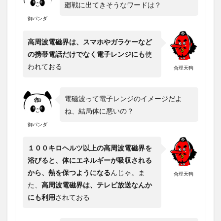
廻戦に出てきそうなワードは？
御パンダ
高周波電磁界は、スマホやガラケーなど
の携帯電話だけでなく電子レンジにも
使
われておる
合理天狗
電磁波って電子レンジのイメージだよ
ね、結局体に悪いの？
御パンダ
１００キロヘルツ以上の高周波電磁界を
浴びると、体にエネルギーが吸収される
から、熱を保つようになる
んじゃ。ま
合理天狗
た、
高周波電磁界は、テレビ放送なんか
にも利用
されておる