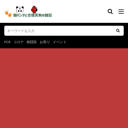
PCR
コロナ
格闘技
お祭り
イベント