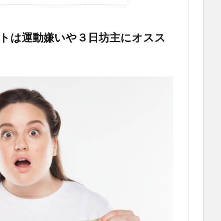
トは運動嫌いや３日坊主にオスス