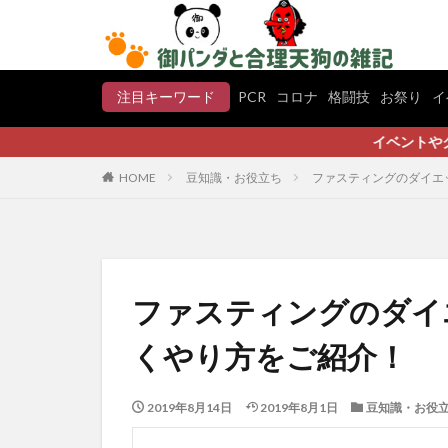
注目キーワード
PCR
コロナ
格闘技
お祭り
イ
イベントやグルメ、スポーツ
HOME
豆知識・お役立ち
ファスティングのダイエ
ファスティングのダイ
くやり方をご紹介！
2019年8月14日
2019年8月1日
豆知識・お役