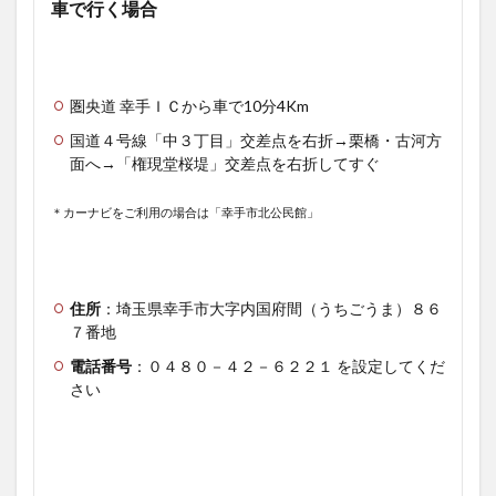
車で行く場合
圏央道 幸手ＩＣから車で10分4Km
国道４号線「中３丁目」交差点を右折→栗橋・古河方
面へ→「権現堂桜堤」交差点を右折してすぐ
＊カーナビをご利用の場合は「幸手市北公民館」
住所
：埼玉県幸手市大字内国府間（うちごうま）８６
７番地
電話番号
：０４８０－４２－６２２１ を設定してくだ
さい