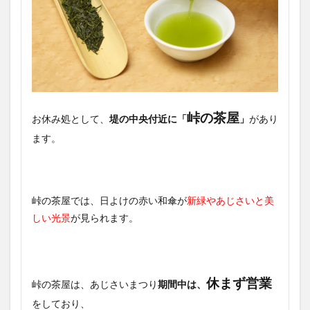
峠の茶屋
お休み処として、
堤の中央付近に「
」
があり
ます。
峠の茶屋では、日よけの赤い和傘が
新緑やあじさいと美
しい光景
が見られます。
休まず営業
峠の茶屋は、あじさいまつり
期間中は、
をしており、