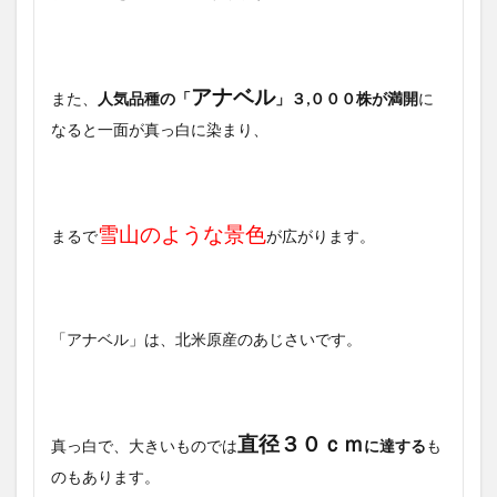
アナベル
また、
人気品種の「
」３,０００株が満開
に
なると一面が真っ白に染まり、
雪山のような景色
まるで
が広がります。
「アナベル」は、北米原産のあじさいです。
直径３０ｃｍ
真っ白で、大きいものでは
に達する
も
のもあります。