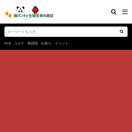
PCR
コロナ
格闘技
お祭り
イベント