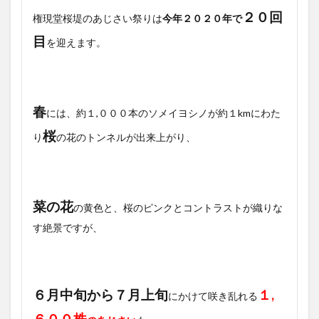
２０回
権現堂桜堤のあじさい祭りは
今年２０２０年で
目
を迎えます。
春
には、約１,０００本のソメイヨシノが約１kmにわた
桜
り
の花のトンネルが出来上がり、
菜の花
の黄色と、桜のピンクとコントラストが織りな
す絶景ですが、
６月中旬から７月上旬
１,
にかけて咲き乱れる
６００株