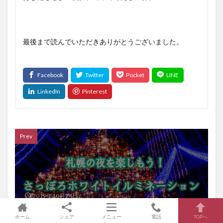
最後まで読んでいただきありがとうございました。
Prev
2019年10月24日
２０１９さっぽろホワイトイルミネーションの日程
やアクセスをご紹介
ホーム
シェア
メニュー
電話
TOPへ