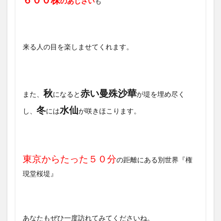
のあじさい
も
来る人の目を楽しませてくれます。
秋
赤い曼殊沙華
また、
になると
が堤を埋め尽く
冬
水仙
し、
には
が咲きほこります。
東京からたった５０分
の距離にある別世界『権
現堂桜堤』
あなたもぜひ一度訪れてみてくださいね。