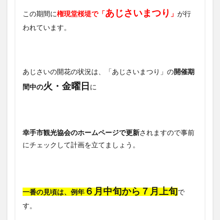
あじさいまつり
この期間に
権現堂桜堤で「
」
が行
われています。
あじさいの開花の状況は、「あじさいまつり」の
開催期
火・金曜日
間中の
に
幸手市観光協会のホームページで更新
されますので事前
にチェックして計画を立てましょう。
６月中旬から７月上旬
一番の見頃は、例年
で
す。