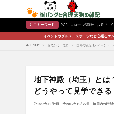
注目キーワード
PCR
コロナ
格闘技
お祭り
イ
イベントやグルメ、スポーツなど心躍るエンタメ情報やお役
HOME
おでかけ・散歩
国内の観光地やイベント
地下神殿（埼玉）とは
どうやって見学できる
2019年12月9日
2019年11月27日
国内の観光