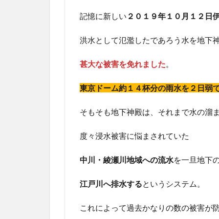
記憶に新しい
２０１９年１０月１２日
洪水として氾濫したであろう水を地下
甚大な被害を免れました
。
東京ドーム約１４杯分の雨水を２日弱
そもそも地下神殿は、それまで水の溜
度々浸水被害に悩まされていた
中川・綾瀬川地域への流水
を一旦地下
江戸川へ排水する
というシステム。
これによって過去かなりの数の被害が