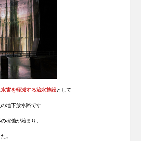
は
水害を軽減する治水施設
として
級の地下放水路です
部の稼働が始まり、
した。