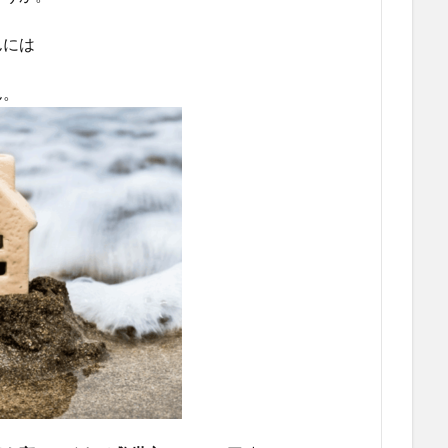
んには
ん。