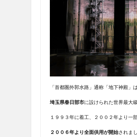
「首都圏外郭水路」通称「地下神殿」
埼玉県春日部市
に設けられた世界最大
１９９３年に着工、２００２年より一
２００６年より全面供用が開始
されま