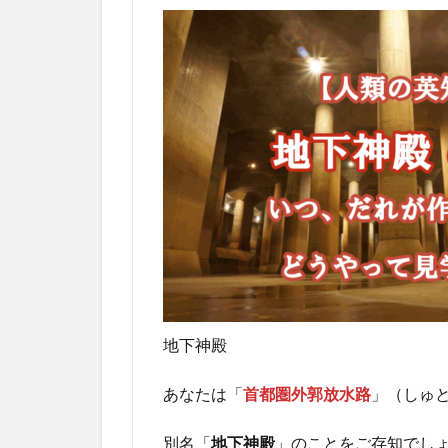
地下神殿
あなたは「
首都圏外郭放水路
」（しゅ
別名「
地下神殿
」のことをご存知でし