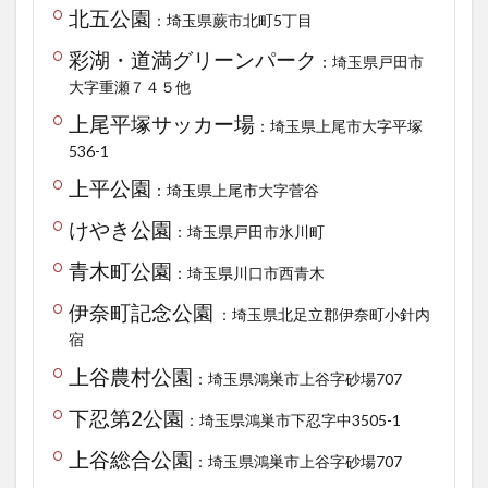
北五公園
：埼玉県蕨市北町5丁目
彩湖・道満グリーンパーク
：埼玉県戸田市
大字重瀬７４５他
上尾平塚サッカー場
：埼玉県上尾市大字平塚
536-1
上平公園
：埼玉県上尾市大字菅谷
けやき公園
：埼玉県戸田市氷川町
青木町公園
：埼玉県川口市西青木
伊奈町記念公園
：埼玉県北足立郡伊奈町小針内
宿
上谷農村公園
：埼玉県鴻巣市上谷字砂場707
下忍第2公園
：埼玉県鴻巣市下忍字中3505-1
上谷総合公園
：埼玉県鴻巣市上谷字砂場707