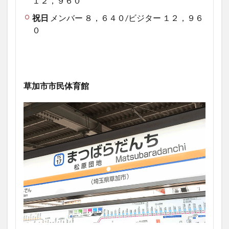
１２，９６０
祝日
メンバー ８，６４０/ビジター １２，９６
０
草加市市民体育館