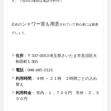
す。（当日の場合は電話予約可）
シャワー室も用意
広めの
されていて初心者には最適
でしょう。
住所
：〒337-0053 埼玉県さいたま市見沼区大
和田町1-305
電話
：048-685-2121
利用時間
： ９時 ～ ２１時 ２時間ごとの入れ
替え
利用料金
： 市内：１，７００円 市外：２，５
５０円