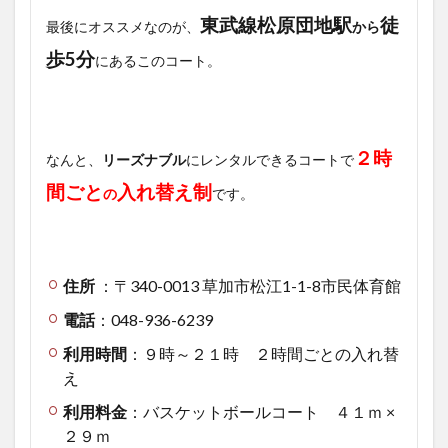
東武線松原団地駅
徒
最後にオススメなのが、
から
歩5分
にあるこのコート。
２時
なんと、
リーズナブル
にレンタルできるコートで
間ごと
入れ替え制
の
です。
住所
：〒340-0013 草加市松江1-1-8市民体育館
電話
：048-936-6239
利用時間
：９時～２１時 ２時間ごとの入れ替
え
利用料金
：バスケットボールコート ４１ｍ ×
２９ｍ