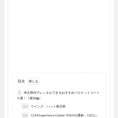
目次
1
埼玉県内でレンタルできるおすすめバスケットコート
５選！（屋内編）
1.1
ウイング・ハット春日部
1.2
CCM Experience Center TOKYO(通称：CXC(シ