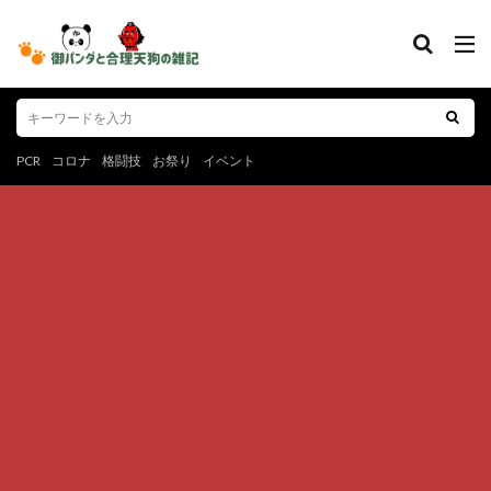
PCR
コロナ
格闘技
お祭り
イベント