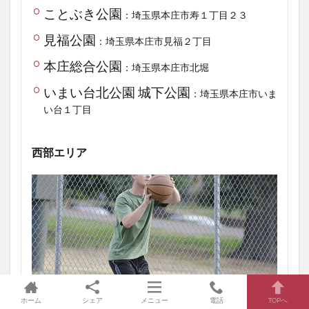
ことぶき公園
：埼玉県本庄市寿１丁目２３
見福公園
：埼玉県本庄市見福２丁目
本庄総合公園
：埼玉県本庄市北堀
いまい台北公園 城下公園
：埼玉県本庄市いま
い台１丁目
西部エリア
ホーム
シェア
メニュー
電話
TOPへ