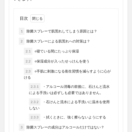
目次
1
除菌スプレーで肌荒れしてしまう原因とは？
2
除菌スプレーによる肌荒れへの対策は？
2.1
○寝ている間にたっぷり保湿
2.2
○保湿成分が入ったせっけんを使う
2.3
○手肌に刺激になる衛生習慣を減らすように心が
ける
2.3.1
・アルコール消毒の前後に、石けんと流水
による手洗いは必ずしも必要ではありません。
2.3.2
・石けんと流水による手洗いに温水を使用
しない
2.3.3
・拭くときに、強く擦らないようにする
3
除菌スプレーの成分はアルコールだけではない？