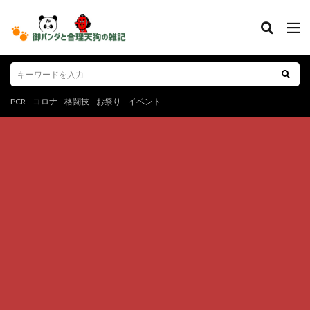
PCR
コロナ
格闘技
お祭り
イベント