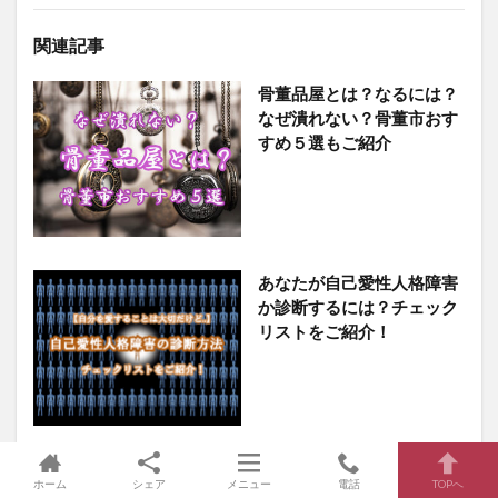
関連記事
骨董品屋とは？なるには？
なぜ潰れない？骨董市おす
すめ５選もご紹介
あなたが自己愛性人格障害
か診断するには？チェック
リストをご紹介！
育脳とは？０歳からはじめ
ホーム
シェア
メニュー
電話
TOPへ
る久保田式育児法や脳研に