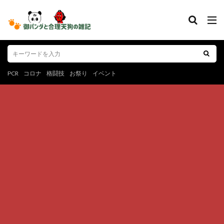
PCR
コロナ
格闘技
お祭り
イベント