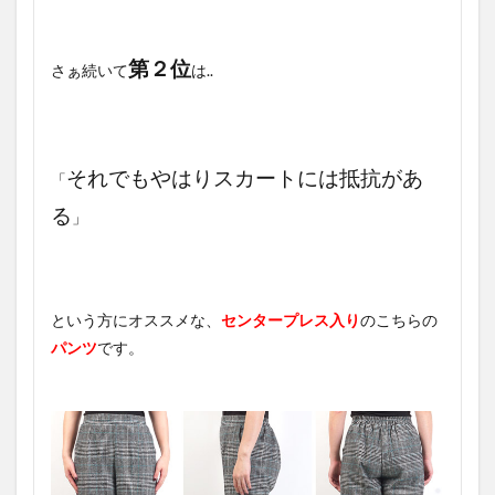
第２位
さぁ続いて
は..
それでもやはりスカートには抵抗があ
「
る
」
という方にオススメな、
センタープレス入り
のこちらの
パンツ
です。