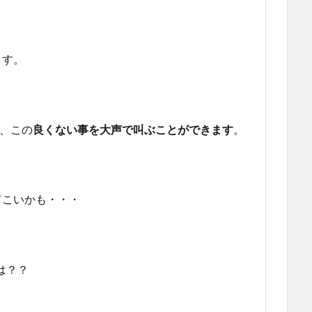
ます。
、この
良くない事を大声で叫ぶことができます
。
てこいかも・・・
は？？