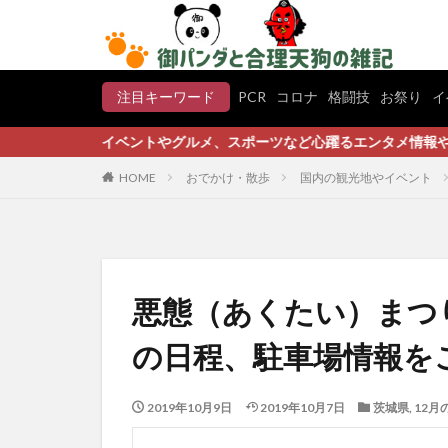
注目キーワード
PCR
コロナ
格闘技
お祭り
イ
イベントやグルメ、スポーツなど心躍るエンタメ情報やお役立ち豆知
HOME
おでかけ・散歩
国内の観光地やイベント
悪態（あくたい）まつ
の日程、駐車場情報を
2019年10月9日
2019年10月7日
茨城県
,
12月