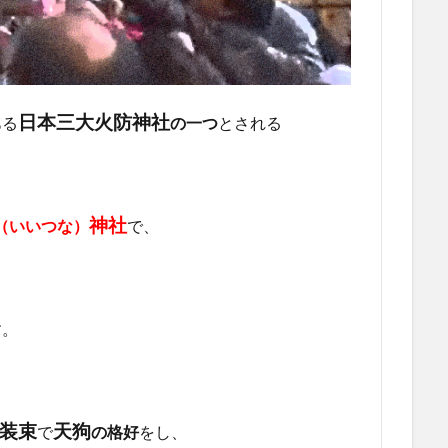
日本三大火防神社
ある
の一つ
とされる
神社
（いいつな）
で、
す。
装束
天狗
で
の格好
をし、