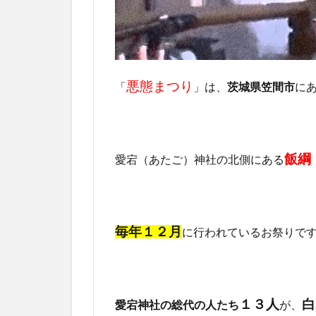
悪態まつり
「
」は、
茨城県笠間市
に
飯綱
愛宕（あたご）神社の北側にある
毎年１２月
に行われているお祭りで
１３人
白
愛宕神社の総代の人たち
が、