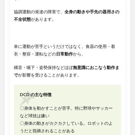
協調運動の発達の障害で、
全身の動きや手先の器用さの
不全状態
があります。
単に運動が苦手というだけではなく、食器の使用・着
衣・整容・運転などの
日常動作
から、
構音・嚥下・姿勢保持などほぼ
無意識におこなう動作ま
で
が影響を受けることがあります。
DCD の主な特徴
〇身体を動かすことが苦手。特に野球やサッカー
など球技は嫌い
〇身体の動きがカクカクしている。ロボットのよ
うだと指摘されることがある