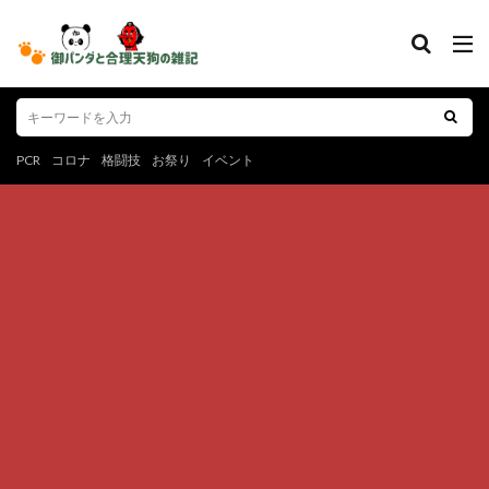
PCR
コロナ
格闘技
お祭り
イベント