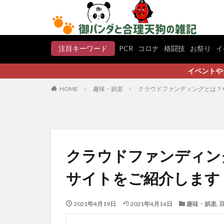
注目キーワード
PCR
コロナ
格闘技
お祭り
イ
イベントやグルメ、スポー
HOME
趣味・娯楽
クラウドファンディングとは？
クラウドファンディン
サイトをご紹介します
2021年4月19日
2021年4月16日
趣味・娯楽
,