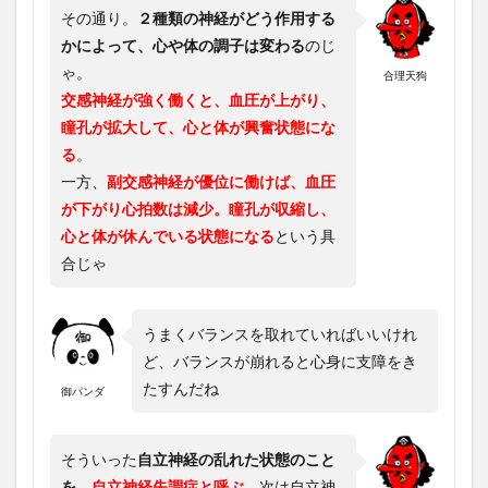
その通り。
２種類の神経がどう作用する
かによって、心や体の調子は変わる
のじ
ゃ。
合理天狗
交感神経が強く働くと、血圧が上がり、
瞳孔が拡大して、心と体が興奮状態にな
る
。
一方、
副交感神経が優位に働けば、血圧
が下がり心拍数は減少。瞳孔が収縮し、
心と体が休んでいる状態になる
という具
合じゃ
うまくバランスを取れていればいいけれ
ど、バランスが崩れると心身に支障をき
たすんだね
御パンダ
そういった
自立神経の乱れた状態のこと
を、
自立神経失調症と呼ぶ
。次は自立神