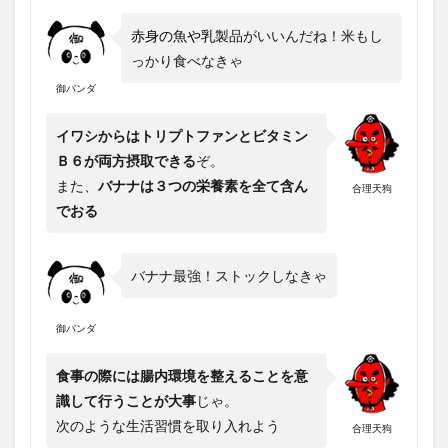
赤身の魚や乳
製品がいいんだね！米もし
っかり食べなきゃ
御パンダ
イワシからはトリプトファンとビタミン
Ｂ６が両方摂取できる
ぞ。
また、
バナナは３つの栄養素を全て含ん
合理天狗
でおる
バナナ最強！ストックしなきゃ
御パンダ
食事の際には腸内環境を整えることを意
識して行うことが大事
じゃ。
次のような生活習慣を取り入れよう
合理天狗