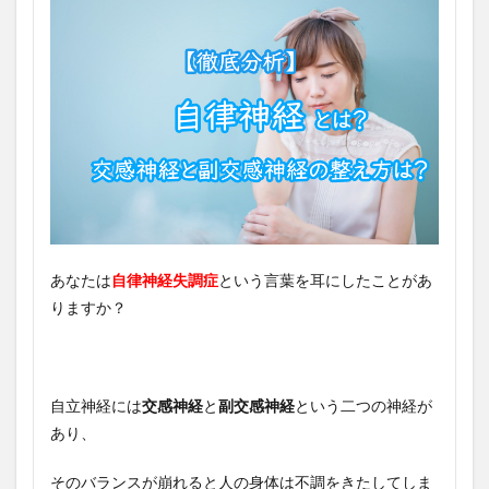
あなたは
自律神経失調症
という言葉を耳にしたことがあ
りますか？
自立神経には
交感神経
と
副交感神経
という二つの神経が
あり、
そのバランスが崩れると人の身体は不調をきたしてしま