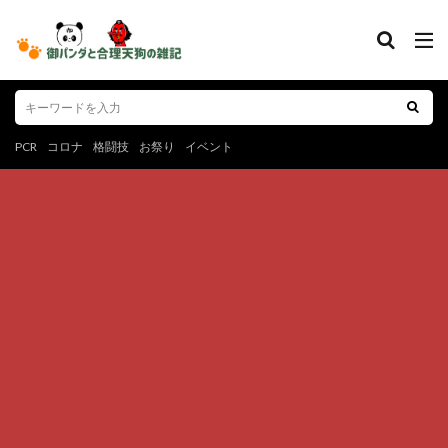
PCR
コロナ
格闘技
お祭り
イベント