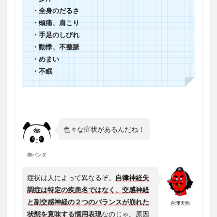
・全身のだるさ
・頭痛、肩こり
・手足のしびれ
・動悸、不整脈
・めまい
・不眠
色々な症状があるんだね！
御パンダ
症状は人によって異なるぞ。
自律神経失
調症は特定の疾患名ではなく、交感神経
と副交感神経の２つのバランスが崩れた
合理天狗
状態を意味する慣用表現
なのじゃ。原因