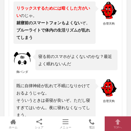
リラックスするためには暗くした方がい
い
のじゃ。
就寝前のスマートフォンもよくない
ぞ。
合理天狗
ブルーライトで体内の生活リズムが乱れ
てしまう
寝る前のスマホがよくないのかな？最近
よく眠れないんだ
御パンダ
既に自律神経が乱れて不眠になりかけて
おるようじゃな。
そういうときは昼寝が良いぞ。ただし寝
合理天狗
すぎてはいかん。夜に寝れなくなってし
まう。
午後に１５～３０分ほど眠るのが理想的
ホーム
シェア
メニュー
電話
TOPへ
じゃ