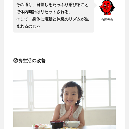
その通り。
日差しをたっぷり浴びること
で体内時計はリセットされる
。
そして、
身体に活動と休息のリズムが生
合理天狗
まれる
のじゃ
②食生活の改善