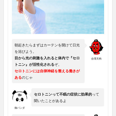
朝起きたらまずはカーテンを開けて日光
を浴びよう。
目から光の刺激を入れると体内で『セロ
合理天狗
トニン』が活性化される
ぞ。
セロトニンには自律神経を整える働きが
ある
のじゃ
セロトニンって不眠の症状に効果的
って
聞いたことがあるよ
御パンダ