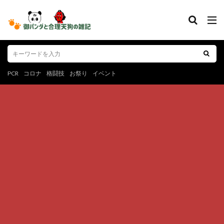
PCR
コロナ
格闘技
お祭り
イベント