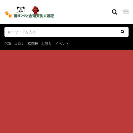
PCR
コロナ
格闘技
お祭り
イベント