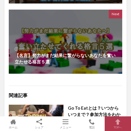
Next
2020年2月12日
【名言】努力がまだ結果に繋がらないあなたを奮い
立たせる格言５選
関連記事
Go To Eatとは？いつから
いつまで？参加方法をわか
りやすく
ホーム
シェア
メニュー
電話
TOPへ