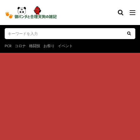
PCR
コロナ
格闘技
お祭り
イベント