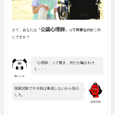
公認心理師
さて、あなたは
「
」って何者なのか
ご存
じですか？
「心理師」って響き、何だか騙されそ
う・・・
御パンダ
国家試験でサギ師は養成しないから安心
しろ。
合理天狗