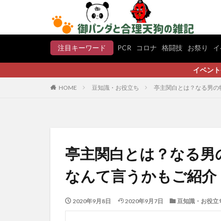
注目キーワード
PCR
コロナ
格闘技
お祭り
イ
イベントやグルメ、ス
HOME
豆知識・お役立ち
亭主関白とは？なる男の
亭主関白とは？なる男
なんて言うかもご紹介
2020年9月8日
2020年9月7日
豆知識・お役立