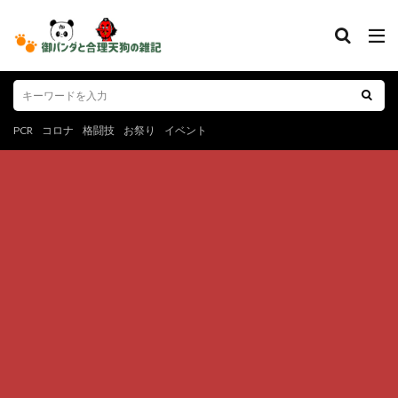
PCR
コロナ
格闘技
お祭り
イベント