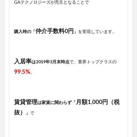
GAテクノロジーズが売主となることで
仲介手数料0円
購入時の「
」
を実現しています。
入居率
は2019年3月末時点
で、業界トップクラスの
99.5%
。
賃貸管理
月額1,000円（税
は家賃に関わらず「
抜）
」
で