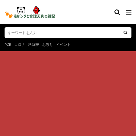
PCR
コロナ
格闘技
お祭り
イベント