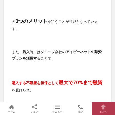
3つのメリット
の
を狙うことが可能となっていま
す。
また、購入時にはグループ会社の
アイビーネットの融資
プランを活用する
ことで、
最大で70%まで融資
購入する不動産を担保として
を受けられ、
ホーム
シェア
メニュー
電話
TOPへ
利息のみを返済すればいい
ため
毎月の返済額も