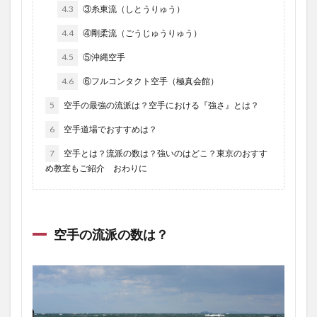
4.3
③糸東流（しとうりゅう）
4.4
④剛柔流（ごうじゅうりゅう）
4.5
⑤沖縄空手
4.6
⑥フルコンタクト空手（極真会館）
5
空手の最強の流派は？空手における『強さ』とは？
6
空手道場でおすすめは？
7
空手とは？流派の数は？強いのはどこ？東京のおすす
め教室もご紹介 おわりに
空手の流派の数は？