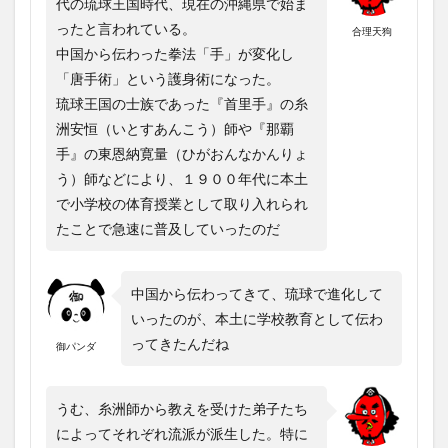
代の琉球王国時代、現在の沖縄県で始ま
ったと言われている。
合理天狗
中国から伝わった拳法「手」が変化し
「唐手術」という護身術になった。
琉球王国の士族であった『首里手』の糸
洲安恒（いとすあんこう）師や『那覇
手』の東恩納寛量（ひがおんなかんりょ
う）師などにより、１９００年代に本土
で小学校の体育授業として取り入れられ
たことで急速に普及していったのだ
中国から伝わってきて、琉球で進化して
いったのが、本土に学校教育として伝わ
ってきたんだね
御パンダ
うむ、糸洲師から教えを受けた弟子たち
によってそれぞれ流派が派生した。特に