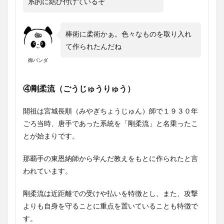
系的に結び付けているぞ
棒術に柔術かぁ。色々なものを取り入れ
て作られたんだね
御パンダ
④剛柔流（ごうじゅうりゅう）
開祖は宮城長順（みやぎちょうじゅん）師で１９３０年
ごろ当時、唐手であった系統を「剛柔流」と名乗ったこ
とが始まりです。
那覇手の東恩納師から学んだ教えをもとに作られたと言
われています。
剛柔流は近距離での受けや払いを特徴とし、また、攻撃
よりも自身を守ることに重点を置いていることも特徴で
す。