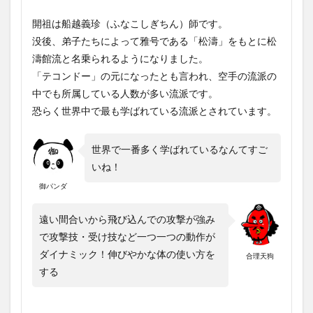
開祖は船越義珍（ふなこしぎちん）師です。
没後、弟子たちによって雅号である「松濤」をもとに松
濤館流と名乗られるようになりました。
「テコンドー」の元になったとも言われ、空手の流派の
中でも所属している人数が多い流派です。
恐らく世界中で最も学ばれている流派とされています。
世界で一番多く学ばれているなんてすご
いね！
御パンダ
遠い間合いから飛び込んでの攻撃が強み
で攻撃技・受け技など一つ一つの動作が
ダイナミック！伸びやかな体の使い方を
合理天狗
する