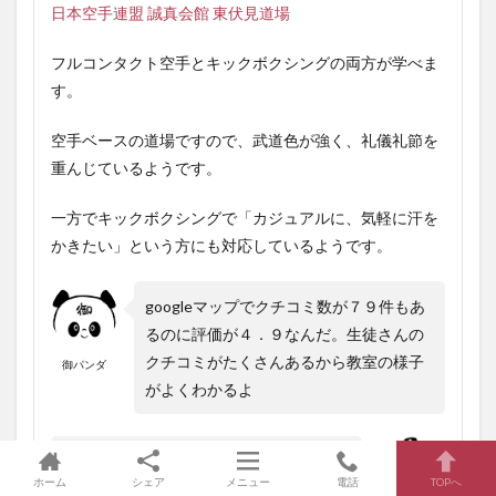
日本空手連盟 誠真会館 東伏見道場
フルコンタクト空手とキックボクシングの両方が学べま
す。
空手ベースの道場ですので、武道色が強く、礼儀礼節を
重んじているようです。
一方でキックボクシングで「カジュアルに、気軽に汗を
かきたい」という方にも対応しているようです。
googleマップでクチコミ数が７９件もあ
るのに評価が４．９なんだ。生徒さんの
クチコミがたくさんあるから教室の様子
御パンダ
がよくわかるよ
先生は世界レベルの実績を持った現役選
ホーム
シェア
メニュー
電話
TOPへ
手のようだ。きれい好きで道場も清潔ら