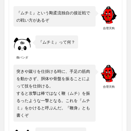
『ムチミ』という剛柔流独自の接近戦で
の戦い方があるぞ
合理天狗
『ムチミ』って何？
御パンダ
突きや蹴りを仕掛ける時に、手足の筋肉
を動かさず、胴体や骨盤を振ることによ
って技を仕掛ける。
合理天狗
すると攻撃は棒ではなく鞭（ムチ）を振
るったような一撃となる。これを『ムチ
ミ』をかけると呼ぶんだ。『鞭身』とも
書くぞ