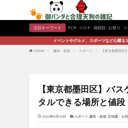
注目キーワード
PCR
コロナ
格闘技
お祭り
イ
イベントやグルメ、スポーツなど心躍るエンタメ情報やお
HOME
趣味・娯楽
スポーツ
【東京都墨田区
【東京都墨田区】バス
タルできる場所と値段
2020年9月20日
スポーツ
,
趣味・娯楽
,
豆知識・お